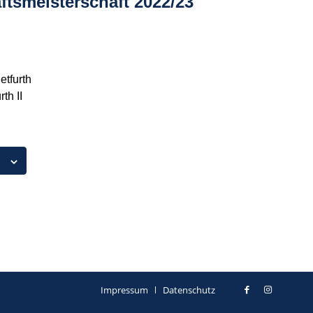
tsmeisterschaft 2022/23
etfurth
th II
Impressum
Datenschutz