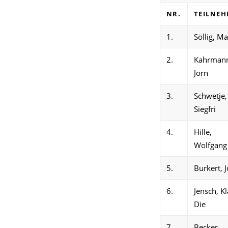
NR.
TEILNE
1.
Söllig, Ma
2.
Kahrman
Jörn
3.
Schwetje,
Siegfri
4.
Hille,
Wolfgang
5.
Burkert, J
6.
Jensch, Kl
Die
7.
Becker,