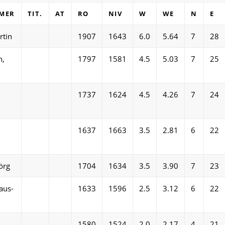
HMER
TIT.
AT
RO
NIV
W
WE
N
E
rtin
1907
1643
6.0
5.64
7
28
n,
1797
1581
4.5
5.03
7
25
1737
1624
4.5
4.26
7
24
1637
1663
3.5
2.81
6
22
örg
1704
1634
3.5
3.90
7
23
aus-
1633
1596
2.5
3.12
6
22
1580
1524
2.0
2.17
4
21