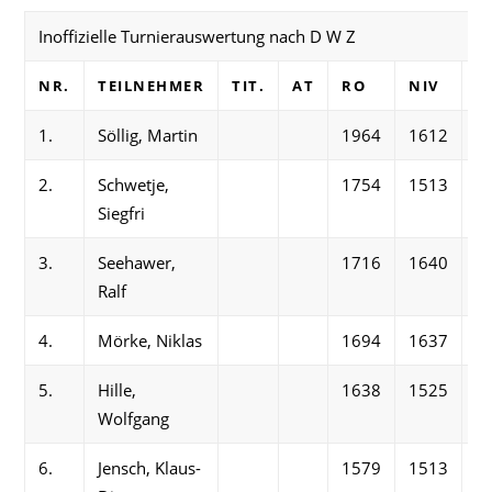
Inoffizielle Turnierauswertung nach D W Z
NR.
TEILNEHMER
TIT.
AT
RO
NIV
W
1.
Söllig, Martin
1964
1612
6
2.
Schwetje,
1754
1513
2
Siegfri
3.
Seehawer,
1716
1640
3
Ralf
4.
Mörke, Niklas
1694
1637
5
5.
Hille,
1638
1525
3
Wolfgang
6.
Jensch, Klaus-
1579
1513
2