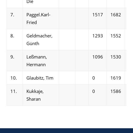
Die
7.
Paggel.Karl-
1517
1682
1
Fried
8.
Geldmacher,
1293
1552
1
Günth
9.
Leßmann,
1096
1530
1
Hermann
10.
Glaubitz, Tim
0
1619
0
11.
Kukkaje,
0
1586
1
Sharan