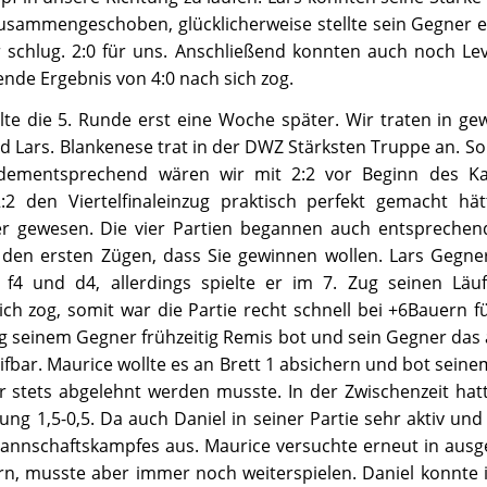
usammengeschoben, glücklicherweise stellte sein Gegner ei
 schlug. 2:0 für uns. Anschließend konnten auch noch Lev
nde Ergebnis von 4:0 nach sich zog.
lte die 5. Runde erst eine Woche später. Wir traten in ge
nd Lars. Blankenese trat in der DWZ Stärksten Truppe an. S
dementsprechend wären wir mit 2:2 vor Beginn des K
:2 den Viertelfinaleinzug praktisch perfekt gemacht hä
her gewesen. Die vier Partien begannen auch entsprechend
n den ersten Zügen, dass Sie gewinnen wollen. Lars Gegner
 f4 und d4, allerdings spielte er im 7. Zug seinen Läu
ich zog, somit war die Partie recht schnell bei +6Bauern fü
ng seinem Gegner frühzeitig Remis bot und sein Gegner da
ifbar. Maurice wollte es an Brett 1 absichern und bot sei
r stets abgelehnt werden musste. In der Zwischenzeit hat
ng 1,5-0,5. Da auch Daniel in seiner Partie sehr aktiv und 
annschaftskampfes aus. Maurice versuchte erneut in ausge
rn, musste aber immer noch weiterspielen. Daniel konnte i