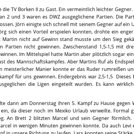
 die TV Borken II zu Gast. Ein vermeintlich leichter Gegner
 an 2 und 3 waren es DWZ ausgeglichene Partien. Die Parti
ossen. Jörn einigte sich schnell mit seinem Gegner auf ein
örg sich einen Vorteil erspielen konnten, drohte ein eng
t Martin nicht auf Gewinn stand musste um den Sieg gekä
n Partien nicht gewinnen. Zwischenstand 1,5-1,5 mit dr
ewinnen. Im Mittelspiel hatte Martin aber plötzlich sogar e
ust des Mannschaftskampfes. Aber Martins Ruf als Endspiel 
n meisterlicher Manier konnte er das Ruder rumreißen und
ampf für uns gewinnen. Endergebnis war 2,5-1,5 Dieses E
usgeglichen die Ligen eingeteilt wurden. Es kann wirklic
elte dann am Donnerstag ihren 5. Kampf zu Hause gegen We
 ein, da dieser noch im Mexiko Urlaub verweilte. Formal
sieg. An Brett 2 blitzten Marcel und sein Gegner förmlich. 
Marcel in wenigen Minuten gewinnen konnte. Da auch Levi ei
mpf in unsere Richtung zu laufen. Lars konnten seine Stärke