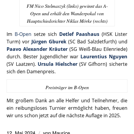
FM Nico Stelmaszyk (links) gewinnt das A-
Open und erhält den Wanderpokal von
Hauptschiedsrichter Niklas Mörke (rechts)
Im
B-Open
setze sich
Detlef Paashaus
(HSK Lister
Turm) vor
Jürgen Gburek
(SC Bad Salzdetfurth) und
Paavo Alexander Kräuter
(SG Weiß-Blau Eilenriede)
durch. Bester Jugendlicher war
Laurentius Nguyen
(SV Laatzen).
Ursula Hielscher
(SV Gifhorn) sicherte
sich den Damenpreis.
Preisträger im B-Open
Mit großem Dank an alle Helfer und Teilnehmer, die
ein reibungsloses Turnier ermöglicht haben, freuen
wir uns schon jetzt auf die nächste Auflage in 2025.
12. Mai 2024
von
Maurice
/