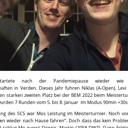
tartete nach der Pandemiepause wieder wie
aften in Verden. Dieses Jahr fuhren Niklas (A-Open), Levi
n starken zweiten Platz bei der BEM 2022 beim Meistertur
wurden 7 Runden vom 5. bis 8. Januar im Modus 90min +30s 
ng des SCS war Mos Leistung im Meisterturnier. Noch vo
kten wieder nach Hause fahren“. Doch dass das kein Probl
 2 schlug Mo zuerst Dennis, Martin (2058 DWZ). Dann folg