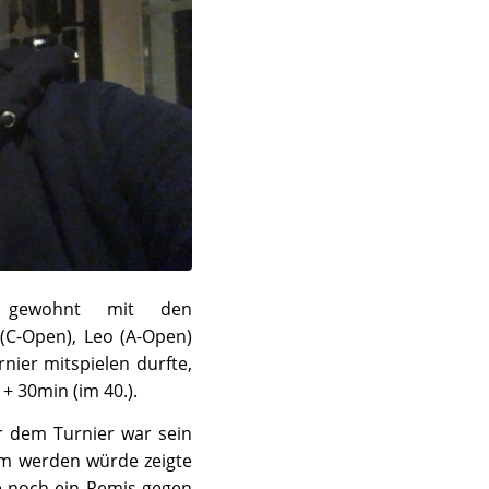
 gewohnt mit den
 (C-Open), Leo (A-Open)
nier mitspielen durfte,
+ 30min (im 40.).
r dem Turnier war sein
em werden würde zeigte
te noch ein Remis gegen