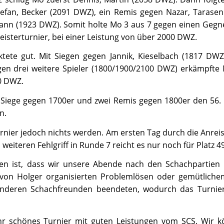
tefan, Becker (2091 DWZ), ein Remis gegen Nazar, Tarase
ann (1923 DWZ). Somit holte Mo 3 aus 7 gegen einen Gegne
eisterturnier, bei einer Leistung von über 2000 DWZ.
tete gut. Mit Siegen gegen Jannik, Kieselbach (1817 DWZ)
n drei weitere Spieler (1800/1900/2100 DWZ) erkämpfte Ni
0 DWZ.
Siege gegen 1700er und zwei Remis gegen 1800er den 56. P
n.
Turnier jedoch nichts werden. Am ersten Tag durch die Anrei
weiteren Fehlgriff in Runde 7 reicht es nur noch für Platz 49
gen ist, dass wir unsere Abende nach den Schachpartien s
von Holger organisierten Problemlösen oder gemütlich
nderen Schachfreunden beendeten, wodurch das Turnie
hr schönes Turnier mit guten Leistungen vom SCS. Wir 