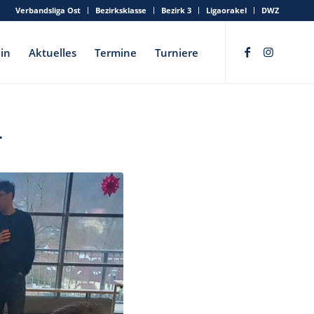
Verbandsliga Ost
Bezirksklasse
Bezirk 3
Ligaorakel
DWZ
in
Aktuelles
Termine
Turniere
4