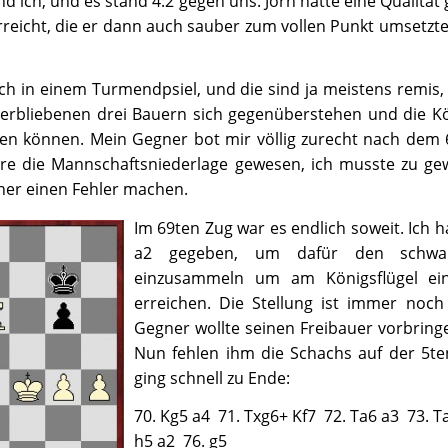
nd ich, und es stand 4:2 gegen uns. Jörn hatte eine Qualität
rreicht, die er dann auch sauber zum vollen Punkt umsetzte
ch in einem Turmendpsiel, und die sind ja meistens remis
verbliebenen drei Bauern sich gegenüberstehen und die Kö
zen können. Mein Gegner bot mir völlig zurecht nach dem 
re die Mannschaftsniederlage gewesen, ich musste zu g
er einen Fehler machen.
Im 69ten Zug war es endlich soweit. Ich 
a2 gegeben, um dafür den schwa
einzusammeln um am Königsflügel ei
erreichen. Die Stellung ist immer noch
Gegner wollte seinen Freibauer vorbringe
Nun fehlen ihm die Schachs auf der 5ten
ging schnell zu Ende:
70. Kg5 a4 71. Txg6+ Kf7 72. Ta6 a3 73. T
h5 a2 76. g5