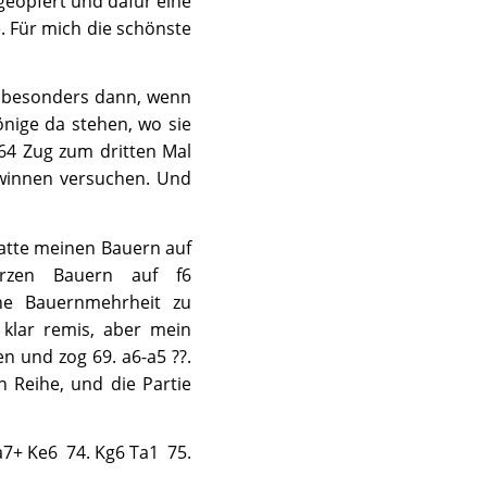
 geopfert und dafür eine
. Für mich die schönste
, besonders dann, wenn
nige da stehen, wo sie
64 Zug zum dritten Mal
ewinnen versuchen. Und
hatte meinen Bauern auf
rzen Bauern auf f6
ne Bauernmehrheit zu
 klar remis, aber mein
n und zog 69. a6-a5 ??.
 Reihe, und die Partie
a7+ Ke6 74. Kg6 Ta1 75.