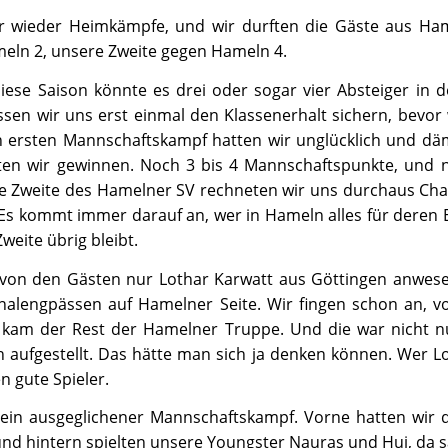
r wieder Heimkämpfe, und wir durften die Gäste aus Ha
meln 2, unsere Zweite gegen Hameln 4.
iese Saison könnte es drei oder sogar vier Absteiger in 
n wir uns erst einmal den Klassenerhalt sichern, bevor w
 ersten Mannschaftskampf hatten wir unglücklich und däml
en wir gewinnen. Noch 3 bis 4 Mannschaftspunkte, und 
e Zweite des Hamelner SV rechneten wir uns durchaus Ch
 Es kommt immer darauf an, wer in Hameln alles für deren 
weite übrig bleibt.
 von den Gästen nur Lothar Karwatt aus Göttingen anwese
alengpässen auf Hamelner Seite. Wir fingen schon an, v
 kam der Rest der Hamelner Truppe. Und die war nicht nu
 aufgestellt. Das hätte man sich ja denken können. Wer Lo
n gute Spieler.
ein ausgeglichener Mannschaftskampf. Vorne hatten wir d
 und hintern spielten unsere Youngster Nauras und Hui, da s