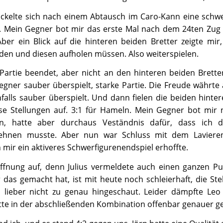
ckelte sich nach einem Abtausch im Caro-Kann eine schwer
n. Mein Gegner bot mir das erste Mal nach dem 24ten Zug
ber ein Blick auf die hinteren beiden Bretter zeigte mir
en und diesen aufholen müssen. Also weiterspielen.
artie beendet, aber nicht an den hinteren beiden Bretter
gner sauber überspielt, starke Partie. Die Freude währte
alls sauber überspielt. Und dann fielen die beiden hinte
se Stellungen auf. 3:1 für Hameln. Mein Gegner bot mi
n, hatte aber durchaus Veständnis dafür, dass ich d
ehnen musste. Aber nun war Schluss mit dem Lavieren
h mir ein aktiveres Schwerfigurenendspiel erhoffte.
nung auf, denn Julius vermeldete auch einen ganzen Pun
 das gemacht hat, ist mit heute noch schleierhaft, die St
h lieber nicht zu genau hingeschaut. Leider dämpfte Leo
tte in der abschließenden Kombination offenbar genauer g