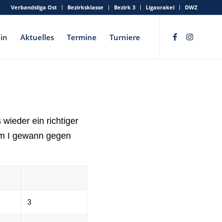
Verbandsliga Ost
Bezirksklasse
Bezirk 3
Ligaorakel
DWZ
in
Aktuelles
Termine
Turniere
ieder ein richtiger
eam I gewann gegen
3