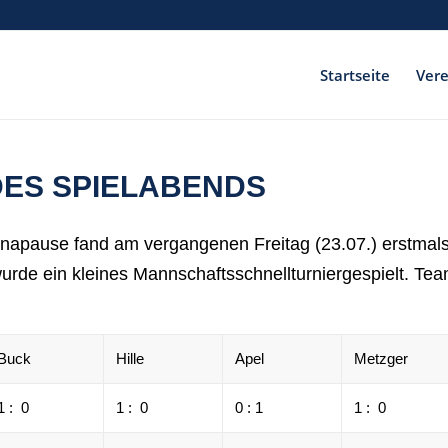
Startseite
Vere
DES SPIELABENDS
apause fand am vergangenen Freitag (23.07.) erstmals w
wurde ein kleines Mannschaftsschnellturniergespielt. T
Buck
Hille
Apel
Metzger
1 : 0
1 : 0
0 : 1
1 : 0