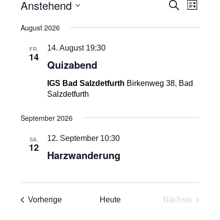
Veranstaltungen
Veranstal
Veran
Anstehend
Suche
Liste
Ansic
Suche
Datum
Navig
August 2026
und
wählen.
Ansichten
14. August 19:30
FR.
Navigatio
14
Quizabend
IGS Bad Salzdetfurth
Birkenweg 38, Bad
Salzdetfurth
September 2026
12. September 10:30
SA.
12
Harzwanderung
Veranstaltungen
Vorherige
Heute
Nächste
Veranstaltu