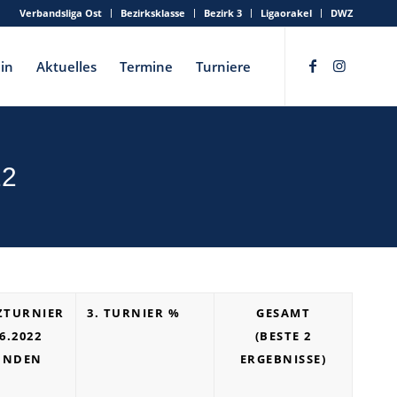
Verbandsliga Ost
Bezirksklasse
Bezirk 3
Ligaorakel
DWZ
in
Aktuelles
Termine
Turniere
22
TZTURNIER
3. TURNIER %
GESAMT
6.2022
(BESTE 2
UNDEN
ERGEBNISSE)