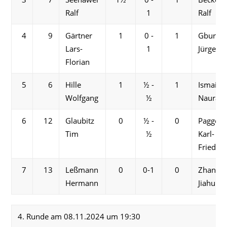
Ralf
1
Ralf
4
9
Gärtner
1
0 -
1
Gburek
Lars-
1
Jürgen
Florian
5
6
Hille
1
½ -
1
Ismail
Wolfgang
½
Nauras
6
12
Glaubitz
0
½ -
0
Paggel
Tim
½
Karl-
Friedric
7
13
Leßmann
0
0-1
0
Zhang
Hermann
Jiahui
4. Runde am 08.11.2024 um 19:30