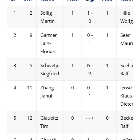
1
2
Söllig
1
1 -
1
Hille
Martin
0
Wolfgan
2
9
Gärtner
1
0 -
1
Seer
Lars-
1
Maurice
Florian
3
5
Schwetje
1
½ -
1
Seehawe
Siegfried
½
Ralf
4
11
Zhang
0
0 -
1
Jensch
Jiahui
1
Klaus-
Dieter
5
12
Glaubitz
0
- - +
0
Becker
Tim
Ralf
6
4
Gburek
0
1 -
0
Leßman