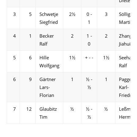
Dieter
3
5
Schwetje
2½
0 -
3
Söllig
Siegfried
1
Martin
4
1
Becker
2
1 -
2
Zhang
Ralf
0
Jiahui
5
6
Hille
1½
+ - -
1½
Seehaw
Wolfgang
Ralf
6
9
Gärtner
1
½ -
1
Paggel
Lars-
½
Karl-
Florian
Friedric
7
12
Glaubitz
½
½ -
½
Leßman
Tim
½
Herman