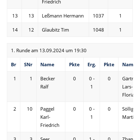
Friedrich
13
13
Leßmann Hermann
1037
1
14
12
Glaubitz Tim
1048
1
1. Runde am 13.09.2024 um 19:30
Br
SNr
Name
Pkte
Erg.
Pkte
Name
1
1
Becker
0
0 -
0
Gärtner
Ralf
1
Lars-
Florian
2
10
Paggel
0
0 -
0
Söllig
Karl-
1
Martin
Friedrich
3
3
Seer
0
1 -
0
Zhang