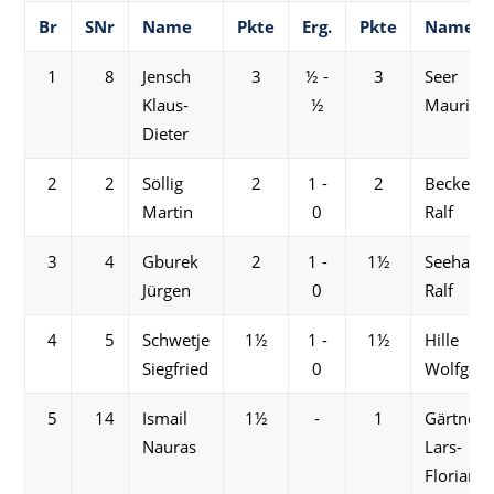
Br
SNr
Name
Pkte
Erg.
Pkte
Name
1
8
Jensch
3
½ -
3
Seer
Klaus-
½
Maurice
Dieter
2
2
Söllig
2
1 -
2
Becker
Martin
0
Ralf
3
4
Gburek
2
1 -
1½
Seehawe
Jürgen
0
Ralf
4
5
Schwetje
1½
1 -
1½
Hille
Siegfried
0
Wolfgan
5
14
Ismail
1½
-
1
Gärtner
Nauras
Lars-
Florian