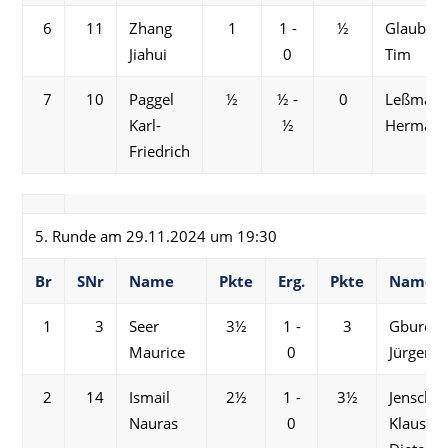
6
11
Zhang
1
1 -
½
Glaubitz
Jiahui
0
Tim
7
10
Paggel
½
½ -
0
Leßman
Karl-
½
Herman
Friedrich
5. Runde am 29.11.2024 um 19:30
Br
SNr
Name
Pkte
Erg.
Pkte
Name
1
3
Seer
3½
1 -
3
Gburek
Maurice
0
Jürgen
2
14
Ismail
2½
1 -
3½
Jensch
Nauras
0
Klaus-