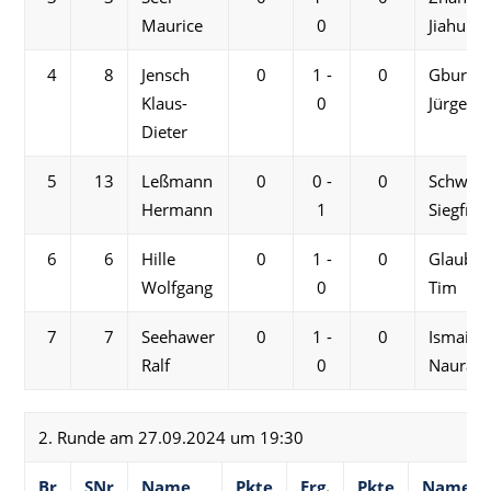
Maurice
0
Jiahui
4
8
Jensch
0
1 -
0
Gburek
Klaus-
0
Jürgen
Dieter
5
13
Leßmann
0
0 -
0
Schwetj
Hermann
1
Siegfrie
6
6
Hille
0
1 -
0
Glaubit
Wolfgang
0
Tim
7
7
Seehawer
0
1 -
0
Ismail
Ralf
0
Nauras
2. Runde am 27.09.2024 um 19:30
Br
SNr
Name
Pkte
Erg.
Pkte
Name