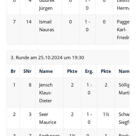
Jürgen
0
Herman
7
14
Ismail
0
1 -
0
Paggel
Nauras
0
Karl-
Friedrich
3. Runde am 25.10.2024 um 19:30
Br
SNr
Name
Pkte
Erg.
Pkte
Name
1
8
Jensch
2
1 -
2
Söllig
Klaus-
0
Martin
Dieter
2
3
Seer
2
1 -
1½
Schwetj
Maurice
0
Siegfrie
3
7
Seehawer
1½
0 -
1
Becker