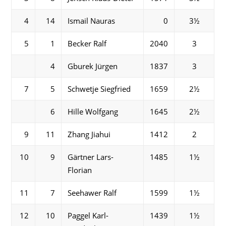
4
14
Ismail Nauras
0
3½
5
1
Becker Ralf
2040
3
4
Gburek Jürgen
1837
3
7
5
Schwetje Siegfried
1659
2½
6
Hille Wolfgang
1645
2½
9
11
Zhang Jiahui
1412
2
10
9
Gärtner Lars-
1485
1½
Florian
11
7
Seehawer Ralf
1599
1½
12
10
Paggel Karl-
1439
1½