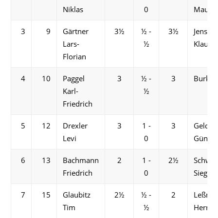
Niklas
0
Mauric
3
9
Gärtner
3½
½ -
3½
Jensch
Lars-
½
Klaus-D
Florian
4
10
Paggel
3
½ -
3
Burkert
Karl-
½
Friedrich
5
12
Drexler
3
1 -
3
Geldm
Levi
0
Günthe
6
13
Bachmann
2
1 -
2½
Schwet
Friedrich
0
Siegfri
7
15
Glaubitz
2½
½ -
2
Leßma
Tim
½
Herma