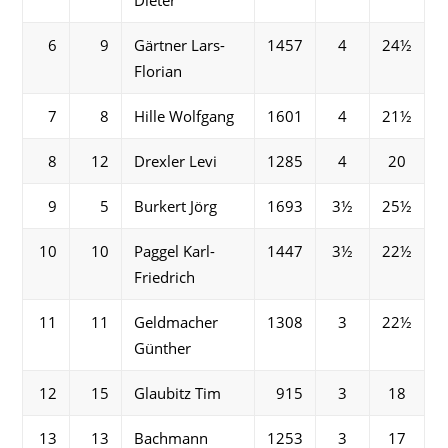
Dieter
6
9
Gärtner Lars-
1457
4
24½
Florian
7
8
Hille Wolfgang
1601
4
21½
8
12
Drexler Levi
1285
4
20
9
5
Burkert Jörg
1693
3½
25½
10
10
Paggel Karl-
1447
3½
22½
Friedrich
11
11
Geldmacher
1308
3
22½
Günther
12
15
Glaubitz Tim
915
3
18
13
13
Bachmann
1253
3
17