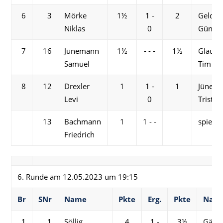
6
3
Mörke
1½
1 -
2
Geldm
Niklas
0
Günthe
7
16
Jünemann
1½
- - -
1½
Glaubi
Samuel
Tim
8
12
Drexler
1
1 -
1
Jünem
Levi
0
Tristan
13
Bachmann
1
1 - -
spielfre
Friedrich
6. Runde am 12.05.2023 um 19:15
Br
SNr
Name
Pkte
Erg.
Pkte
Nam
1
1
Söllig
4
1 -
3½
Gärtn