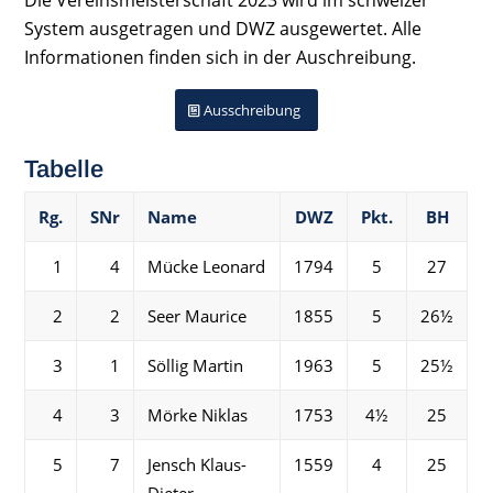
System ausgetragen und DWZ ausgewertet. Alle
Informationen finden sich in der Auschreibung.
Ausschreibung
Tabelle
Rg.
SNr
Name
DWZ
Pkt.
BH
1
4
Mücke Leonard
1794
5
27
2
2
Seer Maurice
1855
5
26½
3
1
Söllig Martin
1963
5
25½
4
3
Mörke Niklas
1753
4½
25
5
7
Jensch Klaus-
1559
4
25