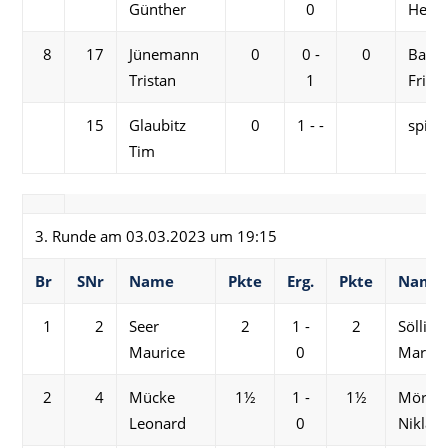
Günther
0
Herm
8
17
Jünemann
0
0 -
0
Bach
Tristan
1
Fried
15
Glaubitz
0
1 - -
spielf
Tim
3. Runde am 03.03.2023 um 19:15
Br
SNr
Name
Pkte
Erg.
Pkte
Name
1
2
Seer
2
1 -
2
Söllig
Maurice
0
Martin
2
4
Mücke
1½
1 -
1½
Mörke
Leonard
0
Niklas