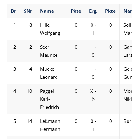
Br
SNr
Name
Pkte
Erg.
Pkte
Name
1
8
Hille
0
0 -
0
Söllig
Wolfgang
1
Martin
2
2
Seer
0
1 -
0
Gärtne
Maurice
0
Lars-Fl
3
4
Mücke
0
1 -
0
Geldm
Leonard
0
Günthe
4
10
Paggel
0
½ -
0
Mörke
Karl-
½
Niklas
Friedrich
5
14
Leßmann
0
0 -
0
Burkert
Hermann
1