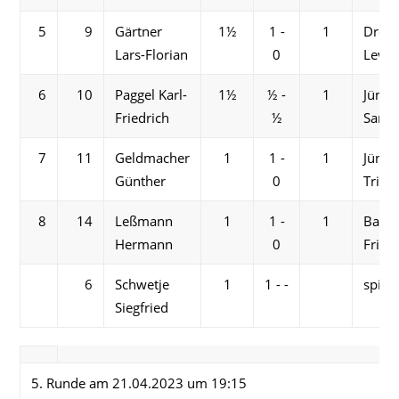
5
9
Gärtner
1½
1 -
1
Drexl
Lars-Florian
0
Levi
6
10
Paggel Karl-
1½
½ -
1
Jüne
Friedrich
½
Samu
7
11
Geldmacher
1
1 -
1
Jüne
Günther
0
Trist
8
14
Leßmann
1
1 -
1
Bach
Hermann
0
Fried
6
Schwetje
1
1 - -
spielf
Siegfried
5. Runde am 21.04.2023 um 19:15