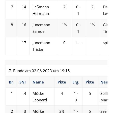
7
14
Leßmann
2
0 -
2
Drexl
Hermann
1
Levi
8
16
Jünemann
1½
0 -
1½
Glaub
Samuel
1
Tim
17
Jünemann
0
1 - -
spielf
Tristan
7. Runde am 02.06.2023 um 19:15
Br
SNr
Name
Pkte
Erg.
Pkte
Name
1
4
Mücke
4
1 -
5
Söllig
Leonard
0
Martin
2
3
Mörke
3½
1 -
5
Seer