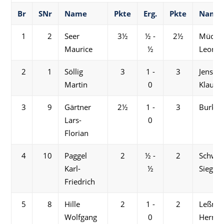
Br
SNr
Name
Pkte
Erg.
Pkte
Name
1
2
Seer
3½
½ -
2½
Mücke
Maurice
½
Leonar
2
1
Söllig
3
1 -
3
Jensch
Martin
0
Klaus-D
3
9
Gärtner
2½
1 -
3
Burkert
Lars-
0
Florian
4
10
Paggel
2
½ -
2
Schwet
Karl-
½
Siegfri
Friedrich
5
8
Hille
2
1 -
2
Leßma
Wolfgang
0
Herma