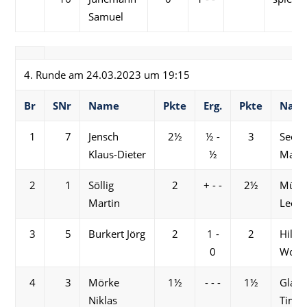
Samuel
4. Runde am 24.03.2023 um 19:15
Br
SNr
Name
Pkte
Erg.
Pkte
Nam
1
7
Jensch
2½
½ -
3
Seer
Klaus-Dieter
½
Maur
2
1
Söllig
2
+ - -
2½
Mück
Martin
Leon
3
5
Burkert Jörg
2
1 -
2
Hille
0
Wolf
4
3
Mörke
1½
- - -
1½
Glaub
Niklas
Tim