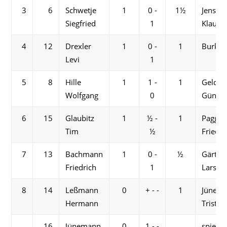
3
6
Schwetje
1
0 -
1½
Jensch
Siegfried
1
Klaus-D
4
12
Drexler
1
0 -
1
Burkert
Levi
1
5
8
Hille
1
1 -
1
Geldm
Wolfgang
0
Günthe
6
15
Glaubitz
1
½ -
1
Paggel 
Tim
½
Friedri
7
13
Bachmann
1
0 -
½
Gärtne
Friedrich
1
Lars-Fl
8
14
Leßmann
0
+ - -
1
Jünem
Hermann
Tristan
16
Jünemann
0
1 - -
spielfre