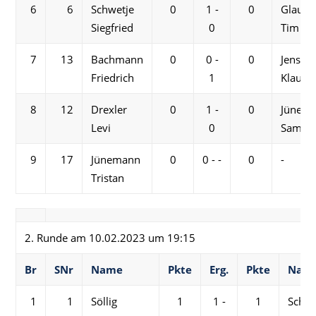
6
6
Schwetje
0
1 -
0
Glaubi
Siegfried
0
Tim
7
13
Bachmann
0
0 -
0
Jensch
Friedrich
1
Klaus-D
8
12
Drexler
0
1 -
0
Jünem
Levi
0
Samue
9
17
Jünemann
0
0 - -
0
-
Tristan
2. Runde am 10.02.2023 um 19:15
Br
SNr
Name
Pkte
Erg.
Pkte
Nam
1
1
Söllig
1
1 -
1
Schwe