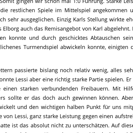
omit gingen wir schon mal 1:0 Führung. Starke Leist
die restlichen Spiele im Mittelspiel angekommen 
ch sehr ausgeglichen. Einzig Karls Stellung wirkte ehe
us Elborg auch das Remisangebot von Karl abgelehnt. 
ieren konnte und durch geschicktes Abtauschen se
glichenes Turmendspiel abwickeln konnte, einigten 
tern passierte bislang noch relativ wenig, alles se
onnte Lessi aber eine richtig starke Partie spielen. 
 einen starken verbundenden Freibauern. Mit Hil
ers sollte er das doch auch gewinnen können. Aber 
wickelt und den wichtigen halben Punkt für uns m
tie von Lessi, ganz starke Leistung gegen einen aufst
atte ist das absolut nicht zu unterschätzen. Auf diese