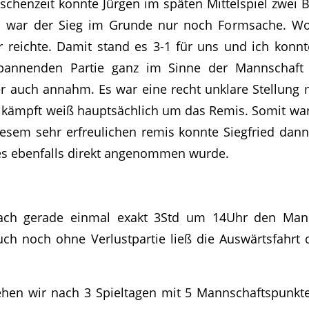
schenzeit konnte Jürgen im späten Mittelspiel zwei
n war der Sieg im Grunde nur noch Formsache. Wo
 reichte. Damit stand es 3-1 für uns und ich konnte
annenden Partie ganz im Sinne der Mannschaft e
 auch annahm. Es war eine recht unklare Stellung mi
h kämpft weiß hauptsächlich um das Remis. Somit w
diesem sehr erfreulichen remis konnte Siegfried da
es ebenfalls direkt angenommen wurde.
ach gerade einmal exakt 3Std um 14Uhr den Mann
auch noch ohne Verlustpartie ließ die Auswärtsfahrt
tehen wir nach 3 Spieltagen mit 5 Mannschaftspunkte